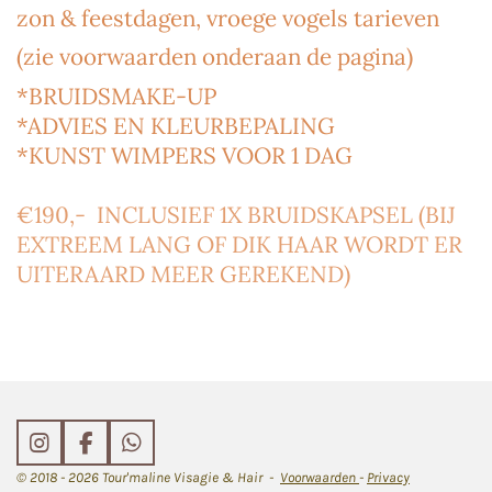
zon & feestdagen, vroege vogels tarieven
(zie voorwaarden onderaan de pagina)
*BRUIDSMAKE-UP
*ADVIES EN KLEURBEPALING
*KUNST WIMPERS VOOR 1 DAG
€190,- INCLUSIEF 1X BRUIDSKAPSEL (BIJ
EXTREEM LANG OF DIK HAAR WORDT ER
UITERAARD MEER GEREKEND)
I
F
W
n
a
h
© 2018 - 2026 Tour'maline Visagie & Hair -
Voorwaarden
-
Privacy