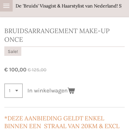
De 'Bruids' Visagist & Haarstylist van Nederland! Sp
Ga
direct
naar
BRUIDSARRANGEMENT MAKE-UP
de
hoofdinhoud
ONCE
Sale!
€ 100,00
€ 125,00
In winkelwagen
*DEZE AANBIEDING GELDT ENKEL
BINNEN EEN STRAAL VAN 20KM & EXCL